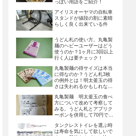
っぽい用語をご紹介！
アイリスオーヤマの自転車
スタンドが値段の割に素晴
らしく良く出来ている件
うどん札の使い方。丸亀製
麺のヘビーユーザーはどう
使うのか？1ヶ月に3回以上
行く人は要チェック！
丸亀製麺の得サイズは本当
に得なのか？うどん札3枚
の例外とは！明太釜玉の得
さは失われるかもしれな
い！
丸亀製麺 明太釜玉の食べ
方について改めて考察して
みる。うどん札とアプリク
ーポンを併用して70円で
す！
タンクレストイレを選ぶ時
は寿命を気にして欲しいで