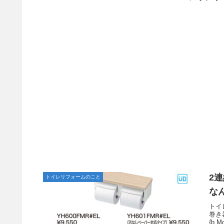
2
トイレリフォームのこと
な
トイ
巻き器
{b.Mo