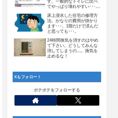
す。一般的なトイレに比べ
てやっぱり壊れやすい･･･。
個人的にはお勧めしません
床上浸水した住宅の修理方
よ、タンクレストイレ
法。かなりの費用が掛かり
ます･･･。1階だけで済んだ
と思っても･･･。
24時間換気を消すのはやめ
て下さい。どうしてみんな
消してしまうの…。換気を
止めるな！
Xもフォロー！
ポテポテをフォローする