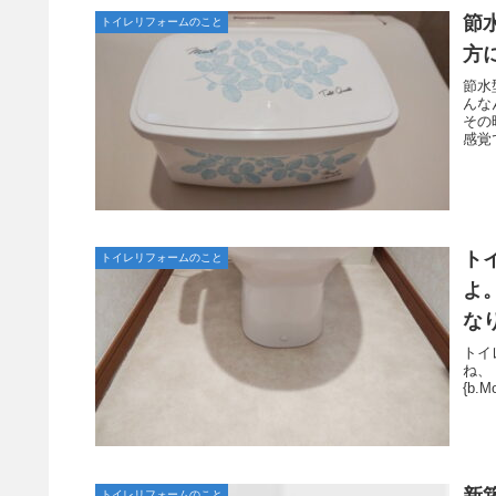
節
トイレリフォームのこと
方
節水
んな
その
感覚
ト
トイレリフォームのこと
よ
な
トイ
ね、ト
{b.Mo
新
トイレリフォームのこと