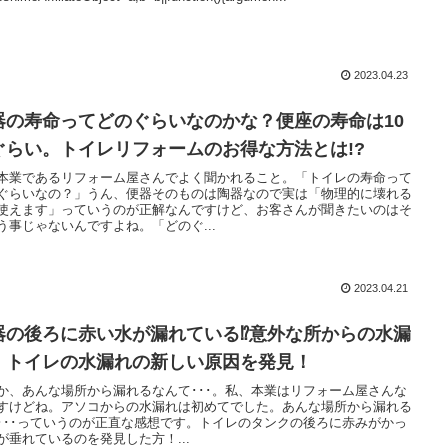
2023.04.23
器の寿命ってどのぐらいなのかな？便座の寿命は10
ぐらい。トイレリフォームのお得な方法とは!?
本業であるリフォーム屋さんでよく聞かれること。「トイレの寿命って
ぐらいなの？」うん、便器そのものは陶器なので実は「物理的に壊れる
使えます」っていうのが正解なんですけど、お客さんが聞きたいのはそ
う事じゃないんですよね。「どのぐ...
2023.04.21
器の後ろに赤い水が漏れている⁉意外な所からの水漏
！トイレの水漏れの新しい原因を発見！
か、あんな場所から漏れるなんて･･･。私、本業はリフォーム屋さんな
すけどね。アソコからの水漏れは初めてでした。あんな場所から漏れる
･･･っていうのが正直な感想です。トイレのタンクの後ろに赤みがかっ
が垂れているのを発見した方！...