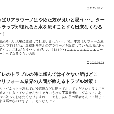
2022.03.21
っぱりアラウーノはやめた方が良いと思う･･･。ター
トラップが壊れると水を流すことすら出来なくなる
ー！
前恐ろしい現場に遭遇してしまいました･･･。私、本業はリフォーム屋
なんですけどね。最初期モデルのアラウーノを設置している現場があっ
ですよ。これがもう･･･。恐ろしい！ﾋｲｨｨｨｨｨエェェェェェエェェェー
ー！ってなるぐらいの現...
2022.02.22
イレのトラブルの時に頼んではイケない所はどこ
!?リフォーム業界の人間が教えるトラブル対策！
のマグネットを忘れずに冷蔵庫などに貼っておいてください」良くご自
ポストに入っていませんか？そういう水道工事業者のマグネット。あ
つい取っておきたくなりますね。…でも、あの手の業者さんって総じて
より高めなのですよ…。え？なんで？...