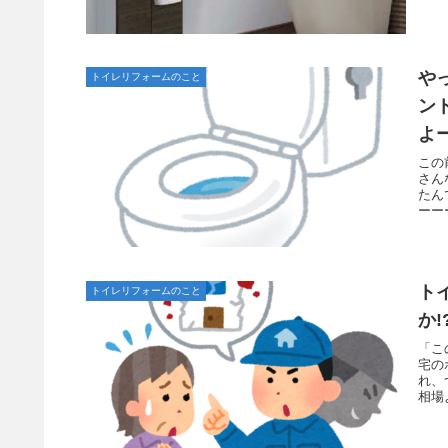
や
トイレリフォームのこと
ン
よ
この
さん
たん
ーー
ト
トイレリフォームのこと
か
「こ
宅の
れ、
相場