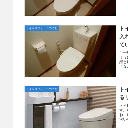
ト
トイレリフォームのこと
入
て
ご一
よう
紙と
「な
ト
トイレリフォームのこと
る
トイ
す。
ね。
洗い