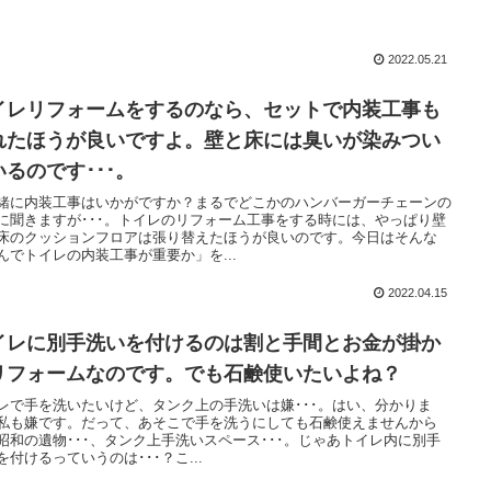
2022.05.21
イレリフォームをするのなら、セットで内装工事も
れたほうが良いですよ。壁と床には臭いが染みつい
いるのです･･･。
緒に内装工事はいかがですか？まるでどこかのハンバーガーチェーンの
に聞きますが･･･。トイレのリフォーム工事をする時には、やっぱり壁
床のクッションフロアは張り替えたほうが良いのです。今日はそんな
んでトイレの内装工事が重要か」を...
2022.04.15
イレに別手洗いを付けるのは割と手間とお金が掛か
リフォームなのです。でも石鹸使いたいよね？
レで手を洗いたいけど、タンク上の手洗いは嫌･･･。はい、分かりま
私も嫌です。だって、あそこで手を洗うにしても石鹸使えませんから
昭和の遺物･･･、タンク上手洗いスペース･･･。じゃあトイレ内に別手
を付けるっていうのは･･･？こ...