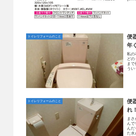
便
トイレリフォームのこと
年
私の
どの
まで
うい
便
トイレリフォームのこと
れ
まさ
んで
んだ
た水