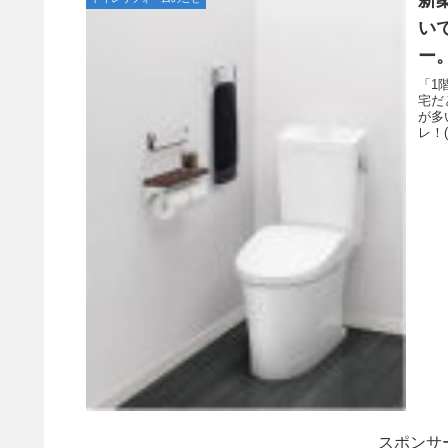
い
ー
「1
宅だ
が多
レ！(fu
スポンサ