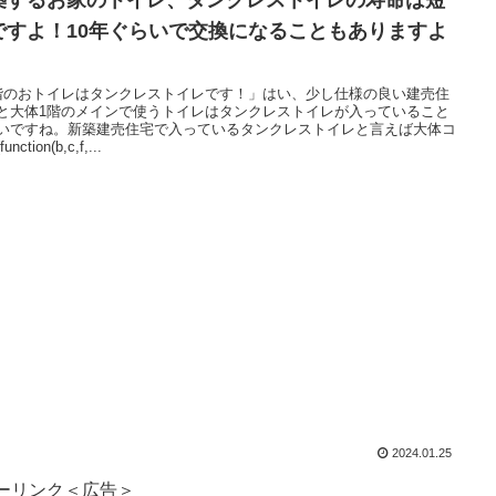
ですよ！10年ぐらいで交換になることもありますよ
。
階のおトイレはタンクレストイレです！」はい、少し仕様の良い建売住
と大体1階のメインで使うトイレはタンクレストイレが入っていること
いですね。新築建売住宅で入っているタンクレストイレと言えば大体コ
nction(b,c,f,...
2024.01.25
ーリンク＜広告＞