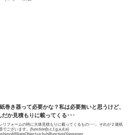
連紙巻き器って必要かな？私は必要無いと思うけど、
んだか見積もりに載ってくる･･･
レリフォームの時に大体見積もりに載ってくるもの･･･。それが２連紙
でございます。(function(b,c,f,g,a,d,e)
shimoAffiliateObject=a;b=b||function(){argumen...