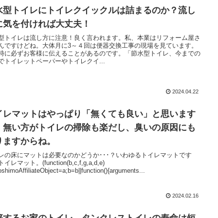
水型トイレにトイレクイックルは詰まるのか？流し
に気を付ければ大丈夫！
型トイレは流し方に注意！良く言われます。私、本業はリフォーム屋さ
んですけどね。大体月に3～４回は便器交換工事の現場を見ています。
時に必ずお客様に伝えることがあるのです。「節水型トイレ、今までの
でトイレットペーパーやトイレクイ...
2024.04.22
イレマットはやっぱり「無くても良い」と思います
。無い方がトイレの掃除も楽だし、臭いの原因にも
りますからね。
レの床にマットは必要なのかどうか･･･？いわゆるトイレマットです
イレマット。(function(b,c,f,g,a,d,e)
shimoAffiliateObject=a;b=b||function(){arguments...
2024.02.16
築するお家のトイレ、タンクレストイレの寿命は短