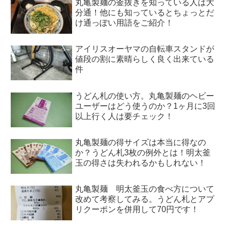
丸亀製麺の釜抜きを知っている人は大
分通！他にも知っているとちょっとだ
け通っぽい用語をご紹介！
アイリスオーヤマの自転車スタンドが
値段の割に素晴らしく良く出来ている
件
うどん札の使い方。丸亀製麺のヘビー
ユーザーはどう使うのか？1ヶ月に3回
以上行く人は要チェック！
丸亀製麺の得サイズは本当に得なの
か？うどん札3枚の例外とは！明太釜
玉の得さは失われるかもしれない！
丸亀製麺 明太釜玉の食べ方について
改めて考察してみる。うどん札とアプ
リクーポンを併用して70円です！