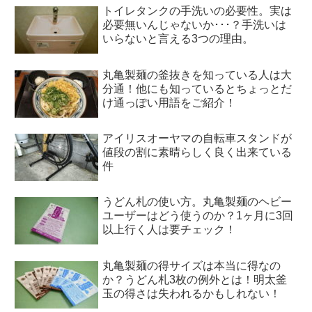
トイレタンクの手洗いの必要性。実は
必要無いんじゃないか･･･？手洗いは
いらないと言える3つの理由。
丸亀製麺の釜抜きを知っている人は大
分通！他にも知っているとちょっとだ
け通っぽい用語をご紹介！
アイリスオーヤマの自転車スタンドが
値段の割に素晴らしく良く出来ている
件
うどん札の使い方。丸亀製麺のヘビー
ユーザーはどう使うのか？1ヶ月に3回
以上行く人は要チェック！
丸亀製麺の得サイズは本当に得なの
か？うどん札3枚の例外とは！明太釜
玉の得さは失われるかもしれない！