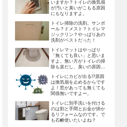
いますか？トイレの換気扇
が汚いと臭いがこもる原因
にもなりますよ。
トイレ掃除の洗剤。サンポ
ール？ドメスト？トイレマ
ジックリン？やっぱりあの
洗剤がベストだった！
トイレマットはやっぱり
「無くても良い」と思いま
すよ。無い方がトイレの掃
除も楽だし、臭いの原因に
もなりますからね。
トイレにカビが出る!?原因
は換気扇を止めるからです
よ！窓があっても無くても
関係無いですよー。
トイレに別手洗いを付ける
のは割と手間とお金が掛か
るリフォームなのです。で
も石鹸使いたいよね？