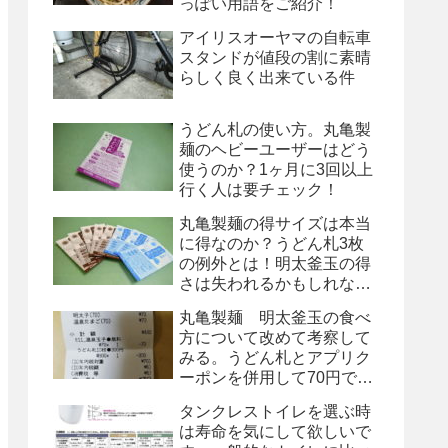
っぽい用語をご紹介！
アイリスオーヤマの自転車
スタンドが値段の割に素晴
らしく良く出来ている件
うどん札の使い方。丸亀製
麺のヘビーユーザーはどう
使うのか？1ヶ月に3回以上
行く人は要チェック！
丸亀製麺の得サイズは本当
に得なのか？うどん札3枚
の例外とは！明太釜玉の得
さは失われるかもしれな
い！
丸亀製麺 明太釜玉の食べ
方について改めて考察して
みる。うどん札とアプリク
ーポンを併用して70円で
す！
タンクレストイレを選ぶ時
は寿命を気にして欲しいで