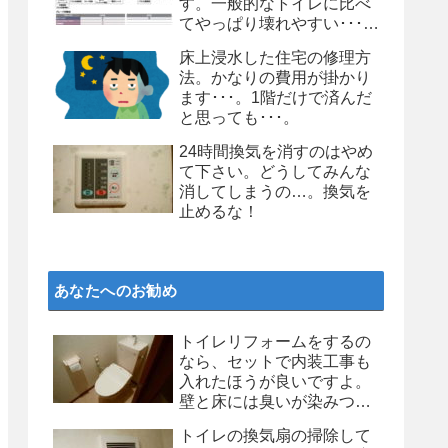
す。一般的なトイレに比べ
てやっぱり壊れやすい･･･。
個人的にはお勧めしません
床上浸水した住宅の修理方
よ、タンクレストイレ
法。かなりの費用が掛かり
ます･･･。1階だけで済んだ
と思っても･･･。
24時間換気を消すのはやめ
て下さい。どうしてみんな
消してしまうの…。換気を
止めるな！
あなたへのお勧め
トイレリフォームをするの
なら、セットで内装工事も
入れたほうが良いですよ。
壁と床には臭いが染みつい
ているのです･･･。
トイレの換気扇の掃除して