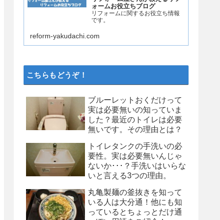
ォームお役立ちブログ
リフォームに関するお役立ち情報
です。
reform-yakudachi.com
こちらもどうぞ！
ブルーレットおくだけって
実は必要無いの知っていま
した？最近のトイレは必要
無いです。その理由とは？
トイレタンクの手洗いの必
要性。実は必要無いんじゃ
ないか･･･？手洗いはいらな
いと言える3つの理由。
丸亀製麺の釜抜きを知って
いる人は大分通！他にも知
っているとちょっとだけ通