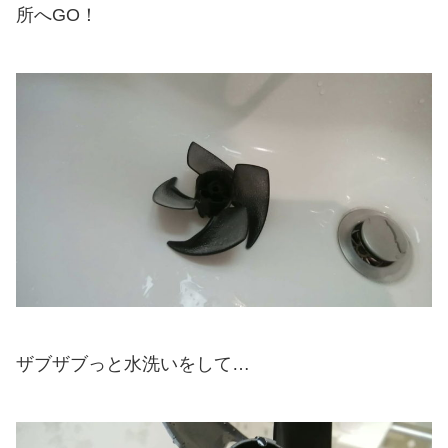
所へGO！
ザブザブっと水洗いをして…