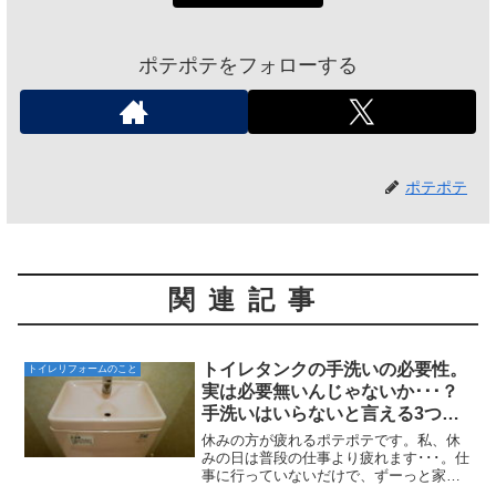
ポテポテをフォローする
ポテポテ
関連記事
トイレタンクの手洗いの必要性。
トイレリフォームのこと
実は必要無いんじゃないか･･･？
手洗いはいらないと言える3つの
理由。
休みの方が疲れるポテポテです。私、休
みの日は普段の仕事より疲れます･･･。仕
事に行っていないだけで、ずーっと家事
と子どもの相手をしています。釣りに行