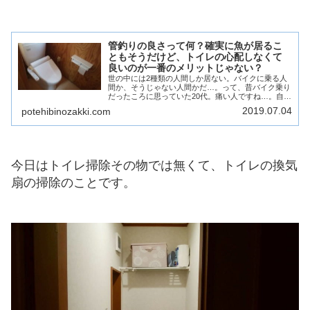
管釣りの良さって何？確実に魚が居るこ
ともそうだけど、トイレの心配しなくて
良いのが一番のメリットじゃない？
世の中には2種類の人間しか居ない。バイクに乗る人
間か、そうじゃない人間かだ…。って、昔バイク乗り
だったころに思っていた20代。痛い人ですね…。自分
の青春のほぼ全てをバイク乗りという生き方に捧げて
2019.07.04
potehibinozakki.com
いた私。16歳から乗り始めて、本当につい最近ま...
今日はトイレ掃除その物では無くて、トイレの換気
扇の掃除のことです。