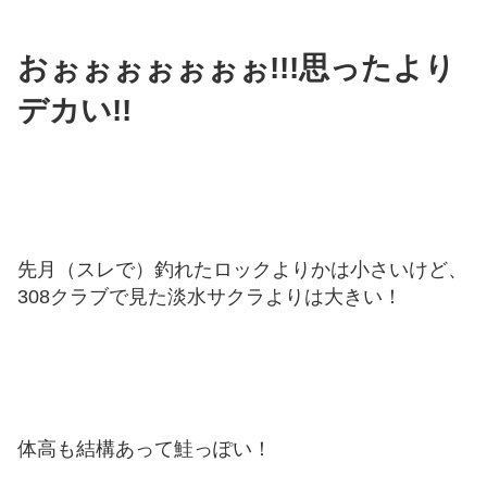
おぉぉぉぉぉぉぉ!!!思ったより
デカい!!
先月（スレで）釣れたロックよりかは小さいけど、
308クラブで見た淡水サクラよりは大きい！
体高も結構あって鮭っぽい！