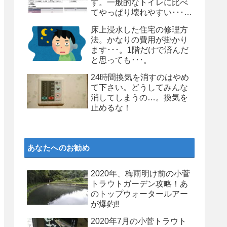
す。一般的なトイレに比べ
てやっぱり壊れやすい･･･。
個人的にはお勧めしません
床上浸水した住宅の修理方
よ、タンクレストイレ
法。かなりの費用が掛かり
ます･･･。1階だけで済んだ
と思っても･･･。
24時間換気を消すのはやめ
て下さい。どうしてみんな
消してしまうの…。換気を
止めるな！
あなたへのお勧め
2020年、梅雨明け前の小菅
トラウトガーデン攻略！あ
のトップウォータールアー
が爆釣!!
2020年7月の小菅トラウト