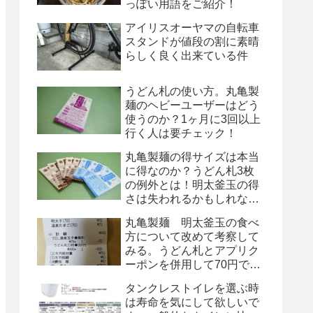
っぽい用語をご紹介！
アイリスオーヤマの自転車
スタンドが値段の割に素晴
らしく良く出来ている件
うどん札の使い方。丸亀製
麺のヘビーユーザーはどう
使うのか？1ヶ月に3回以上
行く人は要チェック！
丸亀製麺の得サイズは本当
に得なのか？うどん札3枚
の例外とは！明太釜玉の得
さは失われるかもしれな
い！
丸亀製麺 明太釜玉の食べ
方について改めて考察して
みる。うどん札とアプリク
ーポンを併用して70円で
す！
タンクレストイレを選ぶ時
は寿命を気にして欲しいで