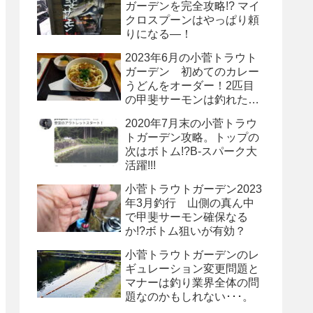
ガーデンを完全攻略!? マイ
クロスプーンはやっぱり頼
りになる―！
2023年6月の小菅トラウト
ガーデン 初めてのカレー
うどんをオーダー！2匹目
の甲斐サーモンは釣れたの
か⁉
2020年7月末の小菅トラウ
トガーデン攻略。トップの
次はボトム!?B-スパーク大
活躍!!!
小菅トラウトガーデン2023
年3月釣行 山側の真ん中
で甲斐サーモン確保なる
か!?ボトム狙いが有効？
小菅トラウトガーデンのレ
ギュレーション変更問題と
マナーは釣り業界全体の問
題なのかもしれない･･･。