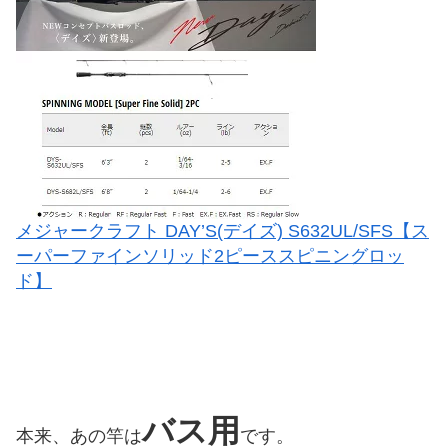
メジャークラフト DAY’S(デイズ) S632UL/SFS【ス
ーパーファインソリッド2ピーススピニングロッ
ド】
バス用
本来、あの竿は
です。