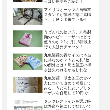
っぽい用語をご紹介！
アイリスオーヤマの自転車
スタンドが値段の割に素晴
らしく良く出来ている件
うどん札の使い方。丸亀製
麺のヘビーユーザーはどう
使うのか？1ヶ月に3回以上
行く人は要チェック！
丸亀製麺の得サイズは本当
に得なのか？うどん札3枚
の例外とは！明太釜玉の得
さは失われるかもしれな
い！
丸亀製麺 明太釜玉の食べ
方について改めて考察して
みる。うどん札とアプリク
ーポンを併用して70円で
す！
タンクレストイレを選ぶ時
は寿命を気にして欲しいで