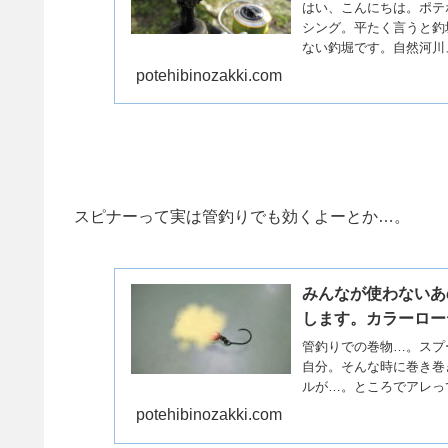
はい、こんにちは。ポテ
シング。平たく言うと釣
ない釣堀です。自然河川、湖
potehibinozakki.com
スピナーって実は管釣りでも効くよーとか…。
みんなが使わないあ
します。カラーロー
管釣りでの巻物…。スプ
自分。そんな時に巻き巻
ルが…。ところでアレっ
potehibinozakki.com