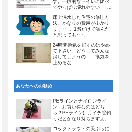
す。一般的なトイレに比べ
てやっぱり壊れやすい･･･。
個人的にはお勧めしません
床上浸水した住宅の修理方
よ、タンクレストイレ
法。かなりの費用が掛かり
ます･･･。1階だけで済んだ
と思っても･･･。
24時間換気を消すのはやめ
て下さい。どうしてみんな
消してしまうの…。換気を
止めるな！
あなたへのお勧め
PEラインとナイロンライ
ン。お買い得なのはどち
ら？PEラインは月イチ管釣
りだとかなり持ちますよ。
ロックトラウトの天ぷらに