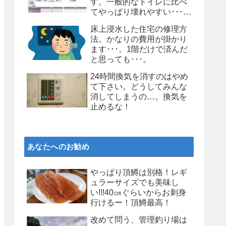
す。一般的なトイレに比べ
てやっぱり壊れやすい･･･。
個人的にはお勧めしません
床上浸水した住宅の修理方
よ、タンクレストイレ
法。かなりの費用が掛かり
ます･･･。1階だけで済んだ
と思っても･･･。
24時間換気を消すのはやめ
て下さい。どうしてみんな
消してしまうの…。換気を
止めるな！
あなたへのお勧め
やっぱり頂鱒は別格！レギ
ュラーサイズでも美味し
い!!!40㎝ぐらいからお刺身
行けるー！頂鱒最高！
改めて問う、管理釣り場は