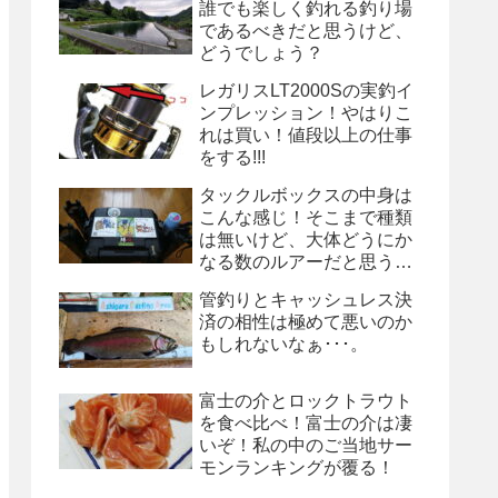
誰でも楽しく釣れる釣り場
であるべきだと思うけど、
どうでしょう？
レガリスLT2000Sの実釣イ
ンプレッション！やはりこ
れは買い！値段以上の仕事
をする!!!
タックルボックスの中身は
こんな感じ！そこまで種類
は無いけど、大体どうにか
なる数のルアーだと思う
よ。
管釣りとキャッシュレス決
済の相性は極めて悪いのか
もしれないなぁ･･･。
富士の介とロックトラウト
を食べ比べ！富士の介は凄
いぞ！私の中のご当地サー
モンランキングが覆る！