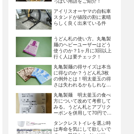
っぽい用語をご紹介！
アイリスオーヤマの自転車
スタンドが値段の割に素晴
らしく良く出来ている件
うどん札の使い方。丸亀製
麺のヘビーユーザーはどう
使うのか？1ヶ月に3回以上
行く人は要チェック！
丸亀製麺の得サイズは本当
に得なのか？うどん札3枚
の例外とは！明太釜玉の得
さは失われるかもしれな
い！
丸亀製麺 明太釜玉の食べ
方について改めて考察して
みる。うどん札とアプリク
ーポンを併用して70円で
す！
タンクレストイレを選ぶ時
は寿命を気にして欲しいで