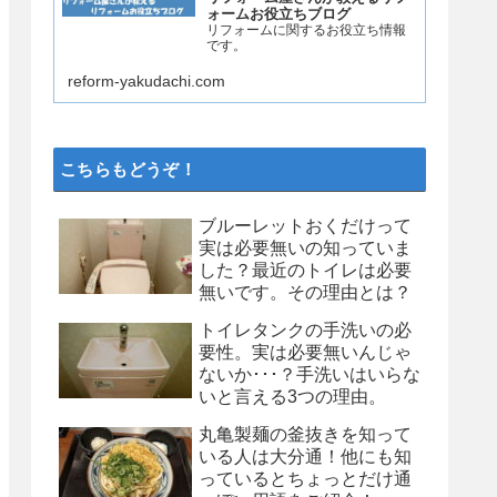
ォームお役立ちブログ
リフォームに関するお役立ち情報
です。
reform-yakudachi.com
こちらもどうぞ！
ブルーレットおくだけって
実は必要無いの知っていま
した？最近のトイレは必要
無いです。その理由とは？
トイレタンクの手洗いの必
要性。実は必要無いんじゃ
ないか･･･？手洗いはいらな
いと言える3つの理由。
丸亀製麺の釜抜きを知って
いる人は大分通！他にも知
っているとちょっとだけ通