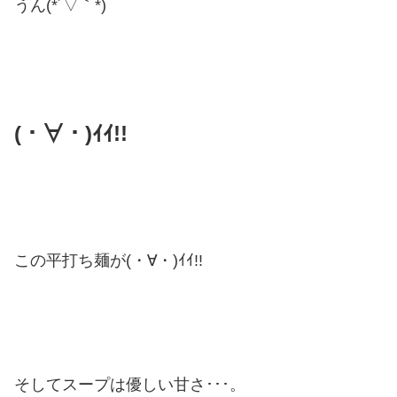
うん(*´▽｀*)
(・∀・)ｲｲ!!
この平打ち麺が(・∀・)ｲｲ!!
そしてスープは優しい甘さ･･･。