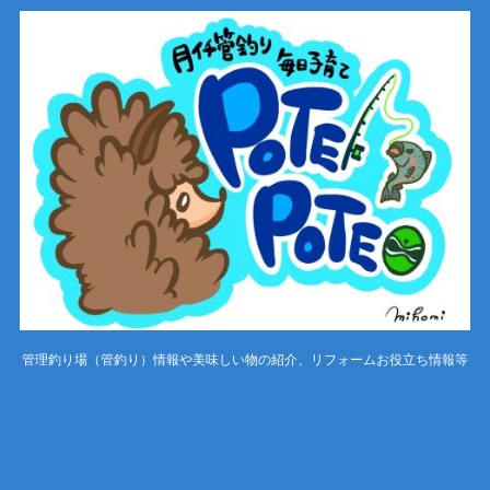
管理釣り場（管釣り）情報や美味しい物の紹介、リフォームお役立ち情報等