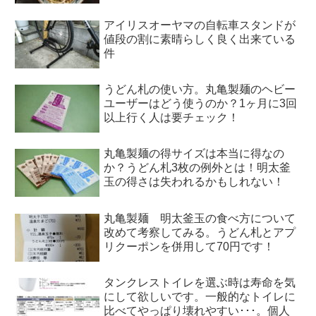
アイリスオーヤマの自転車スタンドが
値段の割に素晴らしく良く出来ている
件
うどん札の使い方。丸亀製麺のヘビー
ユーザーはどう使うのか？1ヶ月に3回
以上行く人は要チェック！
丸亀製麺の得サイズは本当に得なの
か？うどん札3枚の例外とは！明太釜
玉の得さは失われるかもしれない！
丸亀製麺 明太釜玉の食べ方について
改めて考察してみる。うどん札とアプ
リクーポンを併用して70円です！
タンクレストイレを選ぶ時は寿命を気
にして欲しいです。一般的なトイレに
比べてやっぱり壊れやすい･･･。個人