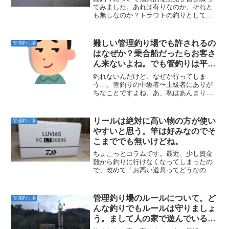
てみました。あれは有りなのか、それと
も無しなのか？トラウトの釣りとしては
邪道なの？
難しい管理釣り場でも許されるの
管理釣り場
はなぜか？乗合船だったらお客さ
ん来ないよね。でも管釣りは平
気･･･。
釣れないんだけど、なぜか行ってしま
う…。管釣りの中級者〜上級者にありが
ちなことですよね。あ、私はあんまり釣
れないと行かないです。はい。そんなに
根性無いですからね。今回は「管釣りは
釣れなくても許されちゃうのはなぜ
リールは絶対に高い物の方が使い
管理釣り場
か？」と書いていきます。これ、...
やすいと思う。竿は好みなのでそ
こまででも無いけどね。
ちょこっとコラムです。最近、少し資金
難から釣りに行けなくなってしまったの
で、改めて「お高い道具ってどうなのか
しら？」と考えてみました。管釣りに限
らず、釣りの道具ってピンキリが物凄い
激しいですよね。堤防でサビキ釣りする
管理釣り場のルールについて。ど
管理釣り場
ような「竿、リール、仕掛...
んな釣りでもルールは守りましょ
う。まして人の家で遊んでいるわ
けですから･･･。