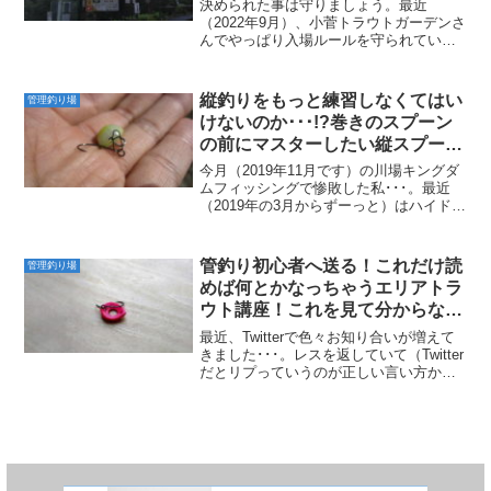
決められた事は守りましょう。最近
（2022年9月）、小菅トラウトガーデンさ
んでやっぱり入場ルールを守られていな
い方が居たようです。私も記事にはして
いませんが、私が行った時でもたまに居
ましたよ。ルール違反で先に駐車場に入
縦釣りをもっと練習しなくてはい
管理釣り場
っている方･･･。あ、...
けないのか･･･!?巻きのスプーン
の前にマスターしたい縦スプー
ン！
今月（2019年11月です）の川場キングダ
ムフィッシングで惨敗した私･･･。最近
（2019年の3月からずーっと）はハイドラ
ム巻き巻きで完全勝利を納めてきまし
た。超美味しかった頂鱒!!川場キングダム
で絶対に勝てる方程式が失われてしまっ
管釣り初心者へ送る！これだけ読
管理釣り場
た今、ポ...
めば何とかなっちゃうエリアトラ
ウト講座！これを見て分からない
人は1冊本でも買いましょうー。
最近、Twitterで色々お知り合いが増えて
きました･･･。レスを返していて（Twitter
だとリプっていうのが正しい言い方か
な？）、本当に初心者の人だとちょっと
伝わりにくいこともあったなぁと少し反
省したりしますね。そういう時は「管釣
りって...