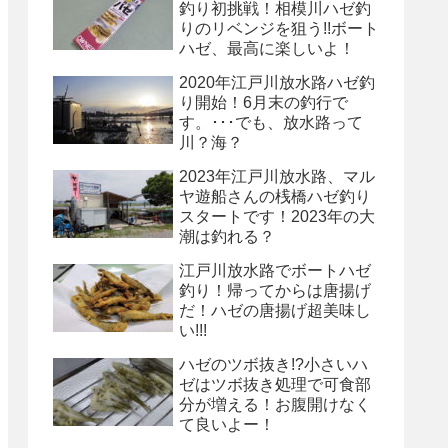
釣り初挑戦！相模川ハゼ釣
りのリベンジを狙う!!ボート
ハゼ、最高に楽しいよ！
2020年江戸川放水路ハゼ釣
り開始！6月末の釣行で
す。･･･でも、放水路って
川？海？
2023年江戸川放水路、マル
ヤ遊船さんの桟橋ハゼ釣り
スタートです！2023年の大
潮は釣れる？
江戸川放水路でボートハゼ
釣り！帰ってからは唐揚げ
だ！ハゼの唐揚げ超美味し
い!!!
ハゼのツボ抜き!?小さいハ
ゼはツボ抜き処理で可食部
分が増える！お腹開けなく
て良いよー！