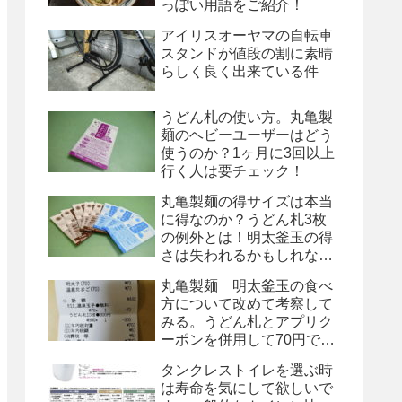
っぽい用語をご紹介！
アイリスオーヤマの自転車
スタンドが値段の割に素晴
らしく良く出来ている件
うどん札の使い方。丸亀製
麺のヘビーユーザーはどう
使うのか？1ヶ月に3回以上
行く人は要チェック！
丸亀製麺の得サイズは本当
に得なのか？うどん札3枚
の例外とは！明太釜玉の得
さは失われるかもしれな
い！
丸亀製麺 明太釜玉の食べ
方について改めて考察して
みる。うどん札とアプリク
ーポンを併用して70円で
す！
タンクレストイレを選ぶ時
は寿命を気にして欲しいで