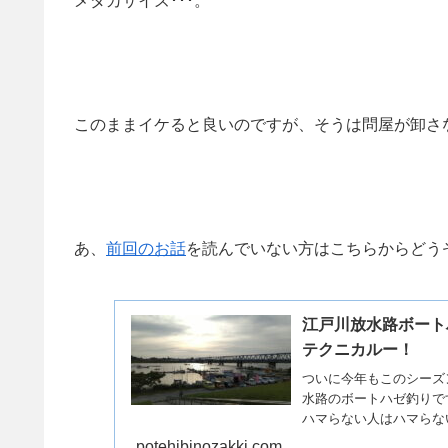
メダカサイズ･･･。
このままイケると良いのですが、そうは問屋が卸さ
あ、
前回のお話
を読んでいない方はこちらからどう
江戸川放水路ボート
テクニカルー！
ついに今年もこのシーズ
水路のボートハゼ釣りで
ハマらない人はハマらな
あ、...
potehibinozakki.com