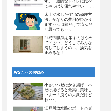
す。一般的なトイレに比べ
てやっぱり壊れやすい･･･。
個人的にはお勧めしません
床上浸水した住宅の修理方
よ、タンクレストイレ
法。かなりの費用が掛かり
ます･･･。1階だけで済んだ
と思っても･･･。
24時間換気を消すのはやめ
て下さい。どうしてみんな
消してしまうの…。換気を
止めるな！
あなたへのお勧め
小さいハゼはかき揚げ！ハ
ゼは揚げると最高に美味し
いよー！捌くの大変だけど
ね･･･。
江戸川放水路のボートハゼ