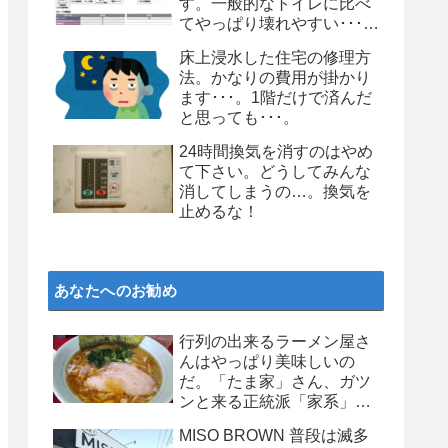
す。一般的なトイレに比べ
てやっぱり壊れやすい･･･。
個人的にはお勧めしません
床上浸水した住宅の修理方
よ、タンクレストイレ
法。かなりの費用が掛かり
ます･･･。1階だけで済んだ
と思っても･･･。
24時間換気を消すのはやめ
て下さい。どうしてみんな
消してしまうの…。換気を
止めるな！
あなたへのお勧め
行列の出来るラーメン屋さ
んはやっぱり美味しいの
だ。「たま家」さん、ガツ
ンと来る正統派「家系」ラ
ーメンが美味い！
MISO BROWN 普段は滅多