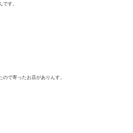
んです。
たので寄ったお店がありんす。