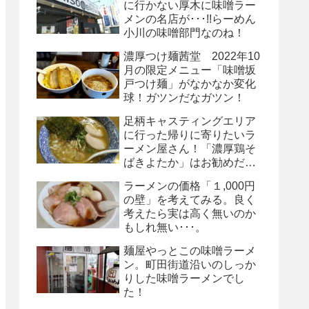
に行かない厚木に味噌ラー
メンの名店が･･･!!らーめん
小川の味噌部門なのね！
濃厚つけ麺茜堂 2022年10
月の限定メニュー「味噌坂
戸つけ麺」がなかなか変化
球！ガツンだなガツン！
足柄キャスティングエリア
に行った帰りに寄りたいラ
ーメン屋さん！「濃厚鶏そ
ばきよたか」はお勧めだ
よ！
ラーメンの価格「１,000円
の壁」を考えてみる。良く
考えたら実は高く無いのか
もしれ無い･･･。
麺屋やっとこの味噌ラーメ
ン。町田街道沿いのしっか
りした味噌ラーメンでし
た！