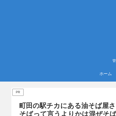
管
ホーム
PR
町田の駅チカにある油そば屋さん「
そばって言うよりかは混ぜそ