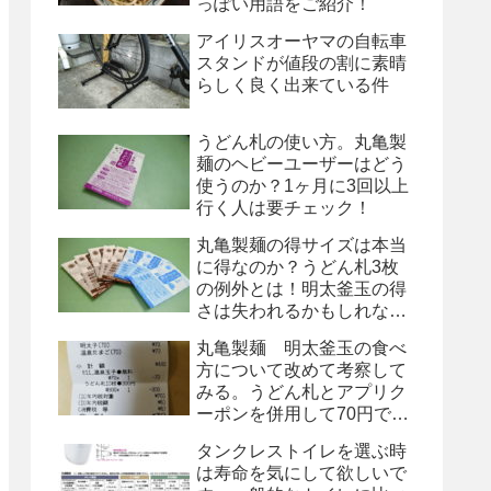
っぽい用語をご紹介！
アイリスオーヤマの自転車
スタンドが値段の割に素晴
らしく良く出来ている件
うどん札の使い方。丸亀製
麺のヘビーユーザーはどう
使うのか？1ヶ月に3回以上
行く人は要チェック！
丸亀製麺の得サイズは本当
に得なのか？うどん札3枚
の例外とは！明太釜玉の得
さは失われるかもしれな
い！
丸亀製麺 明太釜玉の食べ
方について改めて考察して
みる。うどん札とアプリク
ーポンを併用して70円で
す！
タンクレストイレを選ぶ時
は寿命を気にして欲しいで