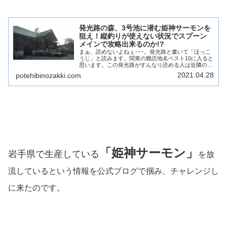
発光路の森、3号池に潜む姫神サーモンを
狙え！縦釣りが使えない状況でスプーン
メインで攻略出来るのか!?
まぁ、読めないよねぇ･･･。発光路と書いて「ほっこ
うじ」と読みます。関東の難読地名ベスト10に入ると
思います。この発光路がすんなり読める人は近隣の人
か管釣りジャンキーですね･･･。今回の記事は2021年
2021.04.28
potehibinozakki.com
4月26日（月）に行った発光路釣行です...
「姫神サーモン」
岩手県で生産している
を放
流しているという情報を公式ブログで掴み、チャレンジし
に来たのです。