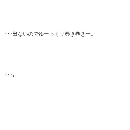
･･･出ないのでゆーっくり巻き巻きー。
･･･。