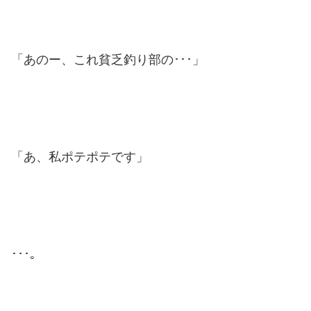
「あのー、これ貧乏釣り部の･･･」
「あ、私ポテポテです」
･･･。