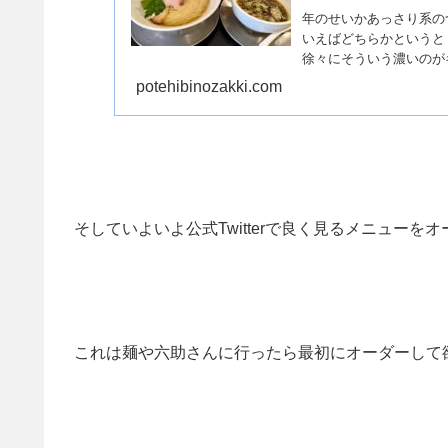
年のせいかあっさり系の
いえばどちらかというと
徐々にそういう濃いのが
が「...
potehibinozakki.com
そしていよいよ公式Twitterで良く見るメニューを
これは麺や六助さんに行ったら最初にオーダーして