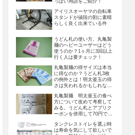
っぽい用語をご紹介！
アイリスオーヤマの自転車
スタンドが値段の割に素晴
らしく良く出来ている件
うどん札の使い方。丸亀製
麺のヘビーユーザーはどう
使うのか？1ヶ月に3回以上
行く人は要チェック！
丸亀製麺の得サイズは本当
に得なのか？うどん札3枚
の例外とは！明太釜玉の得
さは失われるかもしれな
い！
丸亀製麺 明太釜玉の食べ
方について改めて考察して
みる。うどん札とアプリク
ーポンを併用して70円で
す！
タンクレストイレを選ぶ時
は寿命を気にして欲しいで