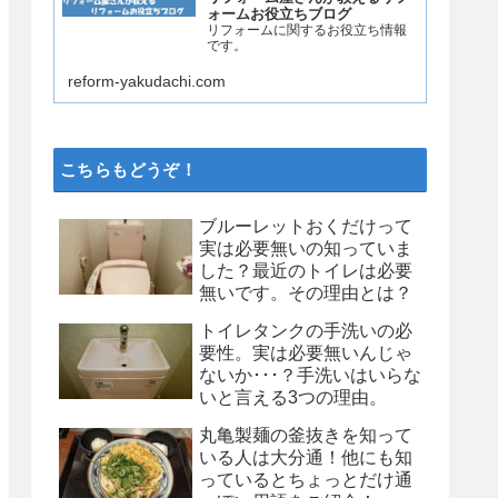
ォームお役立ちブログ
リフォームに関するお役立ち情報
です。
reform-yakudachi.com
こちらもどうぞ！
ブルーレットおくだけって
実は必要無いの知っていま
した？最近のトイレは必要
無いです。その理由とは？
トイレタンクの手洗いの必
要性。実は必要無いんじゃ
ないか･･･？手洗いはいらな
いと言える3つの理由。
丸亀製麺の釜抜きを知って
いる人は大分通！他にも知
っているとちょっとだけ通