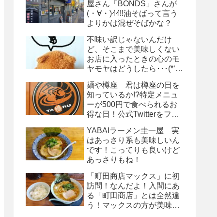
屋さん「BONDS」さんが
(・∀・)ｲｲ!!油そばって言う
よりかは混ぜそばかな？
不味い訳じゃないんだけ
ど、そこまで美味しくない
お店に入ったときの心のモ
ヤモヤはどうしたら･･･(*‘ω‘
*)
麺や樽座 君は樽座の日を
知っているか!?特定メニュ
ーが500円で食べられるお
得な日！公式Twitterをフォ
ロー!!
YABAIラーメン圭一屋 実
はあっさり系も美味しいん
です！こってりも良いけど
あっさりもね！
「町田商店マックス」に初
訪問！なんだよ！入間にあ
る「町田商店」とは全然違
う！マックスの方が美味し
いーーー!!!