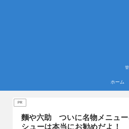
管
ホーム
PR
麵や六助 ついに名物メニュー
シューは本当にお勧めだよ！