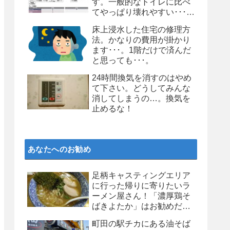
す。一般的なトイレに比べ
てやっぱり壊れやすい･･･。
個人的にはお勧めしません
床上浸水した住宅の修理方
よ、タンクレストイレ
法。かなりの費用が掛かり
ます･･･。1階だけで済んだ
と思っても･･･。
24時間換気を消すのはやめ
て下さい。どうしてみんな
消してしまうの…。換気を
止めるな！
あなたへのお勧め
足柄キャスティングエリア
に行った帰りに寄りたいラ
ーメン屋さん！「濃厚鶏そ
ばきよたか」はお勧めだ
よ！
町田の駅チカにある油そば