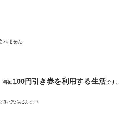
食べません。
100円引き券を利用する生活
、毎回
です。
て良い所があるんです！