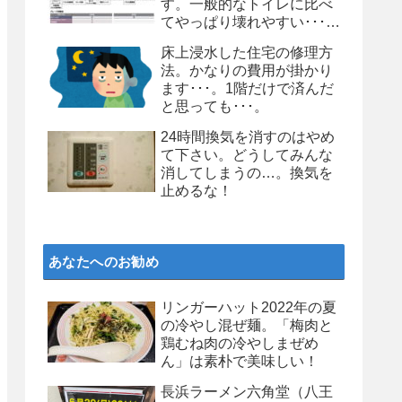
す。一般的なトイレに比べ
てやっぱり壊れやすい･･･。
個人的にはお勧めしません
床上浸水した住宅の修理方
よ、タンクレストイレ
法。かなりの費用が掛かり
ます･･･。1階だけで済んだ
と思っても･･･。
24時間換気を消すのはやめ
て下さい。どうしてみんな
消してしまうの…。換気を
止めるな！
あなたへのお勧め
リンガーハット2022年の夏
の冷やし混ぜ麺。「梅肉と
鶏むね肉の冷やしまぜめ
ん」は素朴で美味しい！
長浜ラーメン六角堂（八王