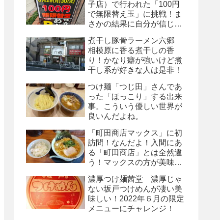
子店）で行われた「100円
で無限替え玉」に挑戦！ま
さかの結果に自分が信じら
れない･･･!!!
煮干し豚骨ラーメン六郷
相模原に香る煮干しの香
り！かなり癖が強いけど煮
干し系が好きな人は是非！
つけ麺「つじ田」さんであ
った「ほっこり」する出来
事。こういう優しい世界が
良いんだよね。
「町田商店マックス」に初
訪問！なんだよ！入間にあ
る「町田商店」とは全然違
う！マックスの方が美味し
いーーー!!!
濃厚つけ麺茜堂 濃厚じゃ
ない坂戸つけめんが凄い美
味しい！2022年６月の限定
メニューにチャレンジ！