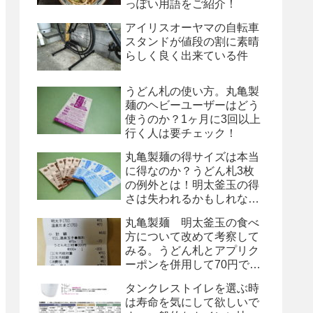
っぽい用語をご紹介！
アイリスオーヤマの自転車
スタンドが値段の割に素晴
らしく良く出来ている件
うどん札の使い方。丸亀製
麺のヘビーユーザーはどう
使うのか？1ヶ月に3回以上
行く人は要チェック！
丸亀製麺の得サイズは本当
に得なのか？うどん札3枚
の例外とは！明太釜玉の得
さは失われるかもしれな
い！
丸亀製麺 明太釜玉の食べ
方について改めて考察して
みる。うどん札とアプリク
ーポンを併用して70円で
す！
タンクレストイレを選ぶ時
は寿命を気にして欲しいで