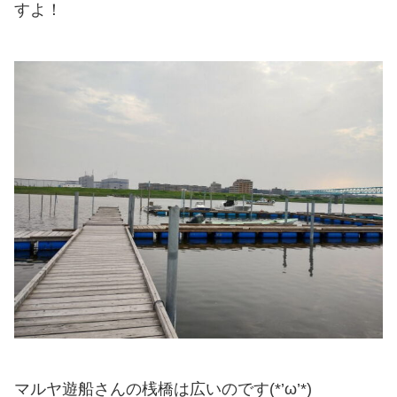
すよ！
マルヤ遊船さんの桟橋は広いのです(*’ω’*)