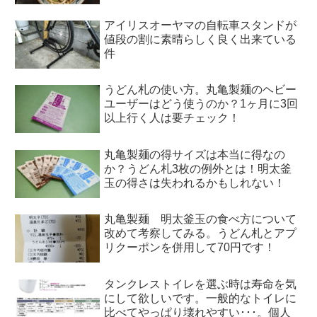
アイリスオーヤマの自転車スタンドが
値段の割に素晴らしく良く出来ている
件
うどん札の使い方。丸亀製麺のヘビー
ユーザーはどう使うのか？1ヶ月に3回
以上行く人は要チェック！
丸亀製麺の得サイズは本当に得なの
か？うどん札3枚の例外とは！明太釜
玉の得さは失われるかもしれない！
丸亀製麺 明太釜玉の食べ方について
改めて考察してみる。うどん札とアプ
リクーポンを併用して70円です！
タンクレストイレを選ぶ時は寿命を気
にして欲しいです。一般的なトイレに
比べてやっぱり壊れやすい･･･。個人