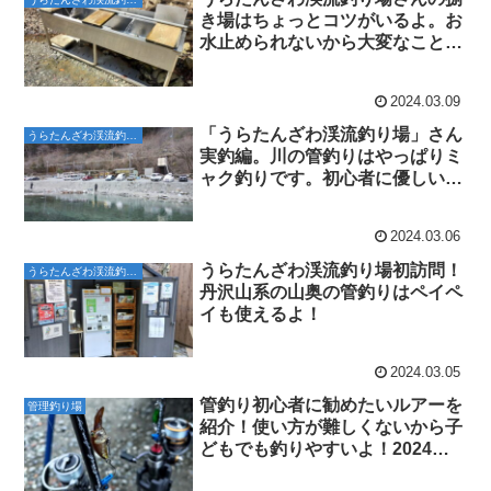
き場はちょっとコツがいるよ。お
水止められないから大変なことに
なるーーー。
2024.03.09
「うらたんざわ渓流釣り場」さん
うらたんざわ渓流釣り場
実釣編。川の管釣りはやっぱりミ
ャク釣りです。初心者に優しい
～。
2024.03.06
うらたんざわ渓流釣り場初訪問！
うらたんざわ渓流釣り場
丹沢山系の山奥の管釣りはペイペ
イも使えるよ！
2024.03.05
管釣り初心者に勧めたいルアーを
管理釣り場
紹介！使い方が難しくないから子
どもでも釣りやすいよ！2024年
最新版！