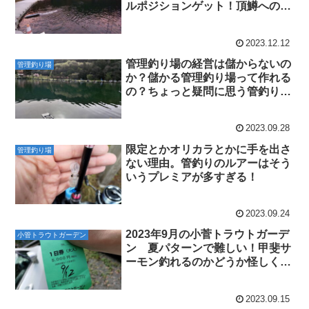
ルポジションゲット！頂鱒への期
待が高まるー！
2023.12.12
管理釣り場の経営は儲からないの
管理釣り場
か？儲かる管理釣り場って作れる
の？ちょっと疑問に思う管釣り経
営を考える！
2023.09.28
限定とかオリカラとかに手を出さ
管理釣り場
ない理由。管釣りのルアーはそう
いうプレミアが多すぎる！
2023.09.24
2023年9月の小菅トラウトガーデ
小管トラウトガーデン
ン 夏パターンで難しい！甲斐サ
ーモン釣れるのかどうか怪しくな
ってきたー！
2023.09.15