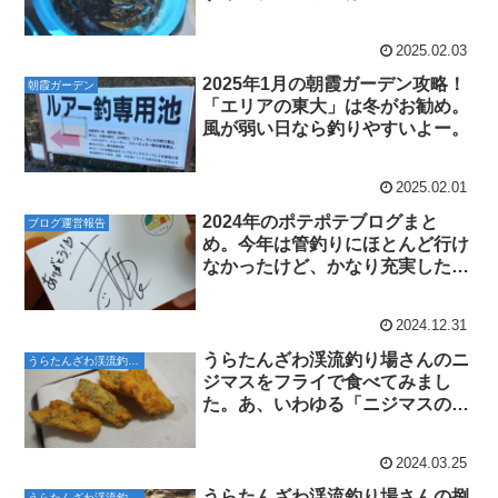
2025.02.03
2025年1月の朝霞ガーデン攻略！
朝霞ガーデン
「エリアの東大」は冬がお勧め。
風が弱い日なら釣りやすいよー。
2025.02.01
2024年のポテポテブログまと
ブログ運営報告
め。今年は管釣りにほとんど行け
なかったけど、かなり充実した1
年でした･･･。
2024.12.31
うらたんざわ渓流釣り場さんのニ
うらたんざわ渓流釣り場
ジマスをフライで食べてみまし
た。あ、いわゆる「ニジマスの風
味」が少ない！水がキレイだから
だ！
2024.03.25
うらたんざわ渓流釣り場さんの捌
うらたんざわ渓流釣り場