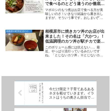
で食べるのとどう違うのか徹底解
説！
マボロシのもつ煮はお店で食べる方が美
味しいのさ！いきなり結論から書き出し
ますが、そういう事です。おしまい(*´▽
｀*)･･･って終わったら「X（旧Twitter）
でやれや！」となるので解説していきま
す!!!私が愛してやまない、町田市にある
相模原市に焼きカツ丼のお店が出
相模原や町田近辺のローカルなお店
「...
来ました！その名は「六かつ」！
低温調理のカツ丼が駅チカで楽し
めるぞ！
このボリューム感には抗えない…。最
近、やっぱり流行っているみたいです
ね。「とじないカツ丼」※とじないカツ
丼の有名店「丸七」さんこの「とじない
カツ丼」って私の生活圏にはなかなか無
いんですよ。自宅の入間市はもちろん、
職場の近辺にも…。ん？相模原...
今だけ限定？子育てあるある
ネタを載せていきます。イラ
ストはうちの奥さん担当です
よ。