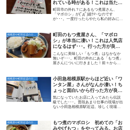
れている時がある！これは当たり
なのかな？
町田市の外れ？にあるもつ煮屋さん、
「マボロシ」が(ﾟдﾟ)超ｳﾏｰなのです
が･･･。一度行ったらやたら私の好みにド
ストライクでハマってしまったんですよ
ね。月に２回ぐらいお昼を食べに行って
いるのですが、何回行っても味が安定し
町田のもつ煮屋さん、「マボロ
相模原や町田近辺のローカルなお店
ていて良いんですよ...
シ」が本当に凄い！これは人気店
になるはず･･･。行った方が良い
ぞ！
こんなに美味しい「もつ煮」はなかなか
無いぞ･･･。町田の外れにある「もつ煮」
屋さんについに行きました！前々から評
判は良かったので行ってみたらビック
リ！こんなに美味しく煮えている「も
つ」は多摩川競艇（今はボートレース多
小田急相模原駅からほど近い「ワ
相模原や町田近辺のローカルなお店
摩川）の串もつ屋さんとコ...
ンタン屋」さんがなんか凄い！ち
ょっと面白いから行った方が良い
ぞ！
気になっていたお店に入ってみたら伝説
級でした･･･。普段あまり仕事の現場が出
ない小田急相模原駅近辺。珍しく現場が
出たのでちょっと気になっているお店に
入ってみたんですよ。そうしたら思った
より凄い！どう凄いのかは記事を読んで
もつ煮のマボロシ 初めての「お
相模原や町田近辺のローカルなお店
みてのご判断に任せま...
みやげもつ」をやってみる。お店