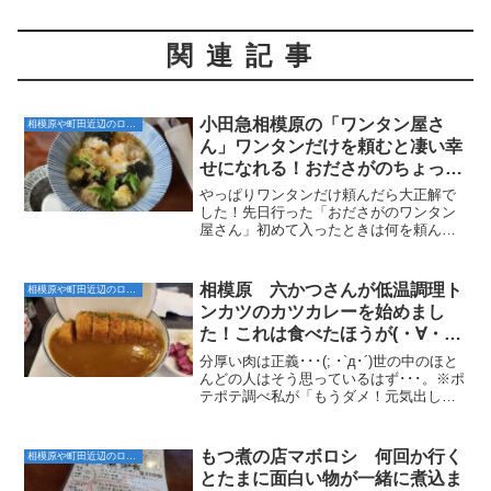
関連記事
小田急相模原の「ワンタン屋さ
相模原や町田近辺のローカルなお店
ん」ワンタンだけを頼むと凄い幸
せになれる！おださがのちょっと
面白いお店ー！
やっぱりワンタンだけ頼んだら大正解で
した！先日行った「おださがのワンタン
屋さん」初めて入ったときは何を頼んで
いいのか良く分からない雰囲気だったの
で、つい自分の好きなメニューを頼んで
しまいちょっと失敗･･･。いや、ワンタン
相模原 六かつさんが低温調理ト
相模原や町田近辺のローカルなお店
は美味しかったんです...
ンカツのカツカレーを始めまし
た！これは食べたほうが(・∀・)ｲ
ｲ!!
分厚い肉は正義･･･(; ･`д･´)世の中のほと
んどの人はそう思っているはず･･･。※ポ
テポテ調べ私が「もうダメ！元気出した
い！」という時に向かうお店。それが
「六かつ」さんです。最高だぞ(*´▽｀
*)JR相模原駅から徒歩圏内にあるので、
もつ煮の店マボロシ 何回か行く
相模原や町田近辺のローカルなお店
電...
とたまに面白い物が一緒に煮込ま