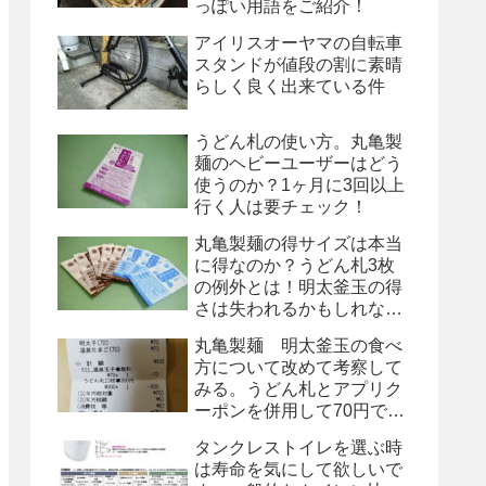
っぽい用語をご紹介！
アイリスオーヤマの自転車
スタンドが値段の割に素晴
らしく良く出来ている件
うどん札の使い方。丸亀製
麺のヘビーユーザーはどう
使うのか？1ヶ月に3回以上
行く人は要チェック！
丸亀製麺の得サイズは本当
に得なのか？うどん札3枚
の例外とは！明太釜玉の得
さは失われるかもしれな
い！
丸亀製麺 明太釜玉の食べ
方について改めて考察して
みる。うどん札とアプリク
ーポンを併用して70円で
す！
タンクレストイレを選ぶ時
は寿命を気にして欲しいで