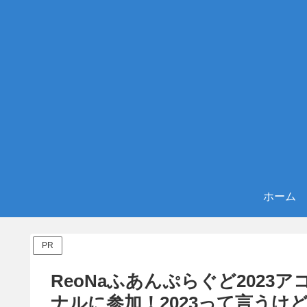
ホーム
PR
ReoNaふあんぷらぐど202
ナルに参加！2023って言うけど