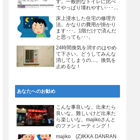
す。一般的なトイレに比べ
てやっぱり壊れやすい･･･。
個人的にはお勧めしません
床上浸水した住宅の修理方
よ、タンクレストイレ
法。かなりの費用が掛かり
ます･･･。1階だけで済んだ
と思っても･･･。
24時間換気を消すのはやめ
て下さい。どうしてみんな
消してしまうの…。換気を
止めるな！
あなたへのお勧め
こんな事良いな。出来たら
良いな。難しいけど出来た
ら楽しいな。majikoさんと
のファンミーティング！
majiko (Z)IKKA DANRAN