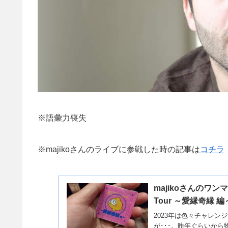
※語彙力喪失
※majikoさんのライブに参戦した時の記事は
コチラ
majikoさんのワンマン
Tour ～愛縁奇縁
2023年は色々チャレン
が･･･。昨年ぐらいか