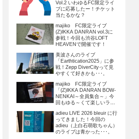
Vol.2 いわゆるFC限定ライ
ブに応募したー！チケット
当たるかな？
majiko FC限定ライブ
(Z)IKKA DANRAN vol.3に
参戦！今回も渋谷LOFT
HEAVENで開催です！
美波さんのライブ
「Earthtication2025」に参
戦！Zepp DiverCityって見
やすくて好きかも･･･。
majiko FC限定ライブ
「(Z)IKKA DANRAN BOW-
NENKAI～全員集合～」今
回もゆる～くて楽しいライ
ブでした！
adieu LIVE 2026 bleuir に行
ってきました！今回の
adieu（上白石萌歌ちゃん）
のライブは青かった･･･。