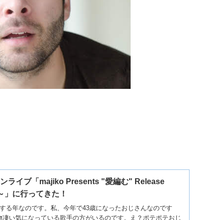
ライブ「majiko Presents "愛編む" Release
 編～」に行ってきた！
ジする年なのです。私、今年で43歳になったおじさんなのです
ら物凄い気になっている歌手の方がいるのです。え？ポテポテおじ