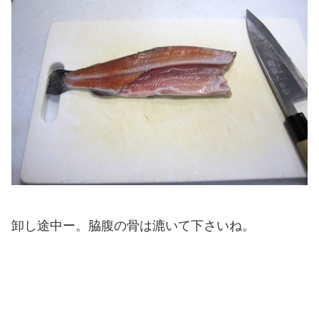
卸し途中ー。脇腹の骨は漉いて下さいね。