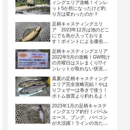
ィングエリア攻略！インレ
ット5か所になったけど釣
り方は変わったのか？
足柄キャスティングエリ
ア 2023年12月は池のどこ
にでも魚が入っておりま
す！ポイントによる優劣は
少ないです！
足柄キャスティングエリア
2022年5月の攻略！GW明け
の月曜日はスレまくり!?イ
ンレットが取れない状況で
どう戦うか!?
真夏の足柄キャスティング
エリア完全攻略完結！やは
りフェザーは巻きで使う！
ボトム放置より釣れるよ！
2023年1月の足柄キャステ
ィングエリア釣行！バベル
エース、ブング、バベコン
が大活躍！ラインの当たり
を読め！