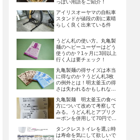
っぽい用語をご紹介！
アイリスオーヤマの自転車
スタンドが値段の割に素晴
らしく良く出来ている件
うどん札の使い方。丸亀製
麺のヘビーユーザーはどう
使うのか？1ヶ月に3回以上
行く人は要チェック！
丸亀製麺の得サイズは本当
に得なのか？うどん札3枚
の例外とは！明太釜玉の得
さは失われるかもしれな
い！
丸亀製麺 明太釜玉の食べ
方について改めて考察して
みる。うどん札とアプリク
ーポンを併用して70円で
す！
タンクレストイレを選ぶ時
は寿命を気にして欲しいで