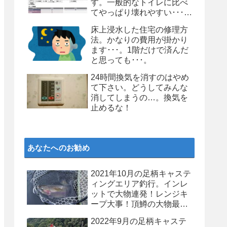
す。一般的なトイレに比べ
てやっぱり壊れやすい･･･。
個人的にはお勧めしません
床上浸水した住宅の修理方
よ、タンクレストイレ
法。かなりの費用が掛かり
ます･･･。1階だけで済んだ
と思っても･･･。
24時間換気を消すのはやめ
て下さい。どうしてみんな
消してしまうの…。換気を
止めるな！
あなたへのお勧め
2021年10月の足柄キャステ
ィングエリア釣行。インレ
ットで大物連発！レンジキ
ープ大事！頂鱒の大物最高
ー！
2022年9月の足柄キャステ