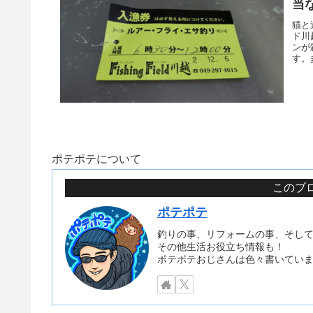
当
猫と
ド川
ンが
す。
ポテポテについて
このブロ
ポテポテ
釣りの事、リフォームの事、そし
その他生活お役立ち情報も！
ポテポテおじさんは色々書いてい