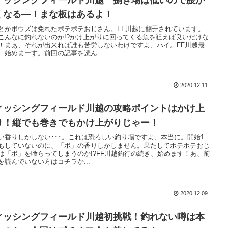
くなる―！まな板はあるよ！
とかボウズは免れたポテポテおじさん。FF川越に翻弄されています。
こんなに釣れないのか!?かけ上がりに回ってくる魚を狙えば良いだけな
！まぁ、それが出来れば誰も苦労しないわけですよ、ハイ。FF川越最
、始めまーす。前回の記事を読ん...
2020.12.11
ィッシングフィールド川越の攻略ポイントはかけ上
り！縦でも巻きでもかけ上がりじゃー！
い香りしかしない･･･。これは恐ろしい釣り場ですよ、本当に。開始1
もしていないのに、「ボ」の香りしかしません。果たしてポテポテおじ
は「ボ」を喰らってしまうのか!?FF川越釣行の続き、始めます！あ、前
を読んでいない方はコチラか...
2020.12.09
ィッシングフィールド川越初挑戦！釣れない噂は本