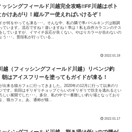
ィッシングフィールド川越完全攻略!!FF川越はボト
とかけあがり！縦ルアー使えればいけるぞ！
ドが何をやっても凍る･･･。そんな中、私の隣で準バベルキングは順調
っています。流石ですね！違いますね！準は！私も自作カラコンのテス
をしていますが、イマイチ反応が良くない。やはりカラーが合わないの
ょう･･･。普段私が行っている...
2022.01.18
F川越（フィッシングフィールド川越）リベンジ釣
！朝はアイスフリーを塗ってもガイドが凍る！
が出来る猫カフェに行ってきました。2020年の12月に行って以来のリ
ジです。前回はギリギリチョップぐらいのギリギリで坊主を逃れるとい
ろしい展開でした･･･。多分、私の中で一番難しい釣り場となっており
よ、猫カフェ。あ、通称が猫...
2022.01.17
ィッシングフィールド川越 捌き場は低いので腰が