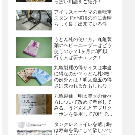
っぽい用語をご紹介！
アイリスオーヤマの自転車
スタンドが値段の割に素晴
らしく良く出来ている件
うどん札の使い方。丸亀製
麺のヘビーユーザーはどう
使うのか？1ヶ月に3回以上
行く人は要チェック！
丸亀製麺の得サイズは本当
に得なのか？うどん札3枚
の例外とは！明太釜玉の得
さは失われるかもしれな
い！
丸亀製麺 明太釜玉の食べ
方について改めて考察して
みる。うどん札とアプリク
ーポンを併用して70円で
す！
タンクレストイレを選ぶ時
は寿命を気にして欲しいで