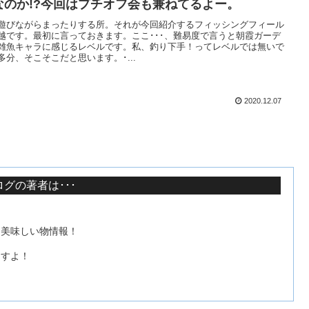
なのか!?今回はプチオフ会も兼ねてるよー。
遊びながらまったりする所。それが今回紹介するフィッシングフィール
越です。最初に言っておきます。ここ･･･、難易度で言うと朝霞ガーデ
雑魚キャラに感じるレベルです。私、釣り下手！ってレベルでは無いで
多分、そこそこだと思います。･...
2020.12.07
グの著者は･･･
て美味しい物情報！
ますよ！