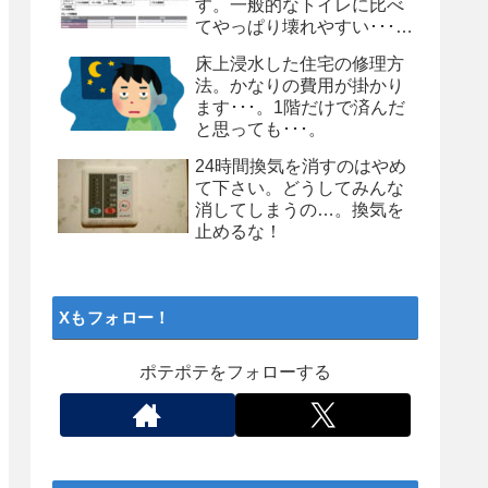
す。一般的なトイレに比べ
てやっぱり壊れやすい･･･。
個人的にはお勧めしません
床上浸水した住宅の修理方
よ、タンクレストイレ
法。かなりの費用が掛かり
ます･･･。1階だけで済んだ
と思っても･･･。
24時間換気を消すのはやめ
て下さい。どうしてみんな
消してしまうの…。換気を
止めるな！
Xもフォロー！
ポテポテをフォローする