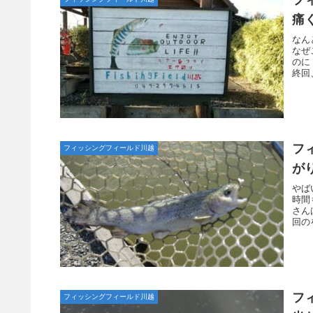
痛
なん
なぜ
のに
終回
フ
フィッシングフィールド川越
が
やば
時間
さん
回の
フ
フィッシングフィールド川越