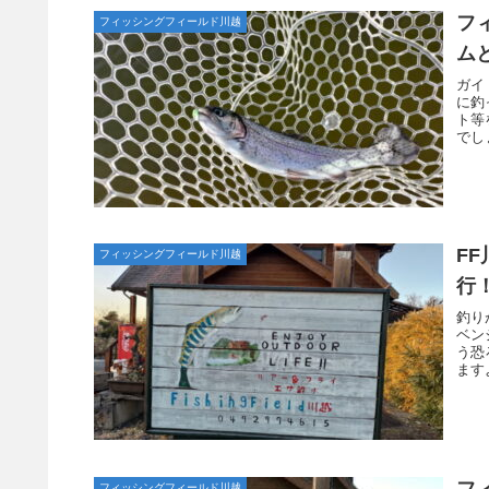
フ
フィッシングフィールド川越
ム
ガイ
に釣
ト等
でし
F
フィッシングフィールド川越
行
釣り
ベン
う恐
ます
フ
フィッシングフィールド川越