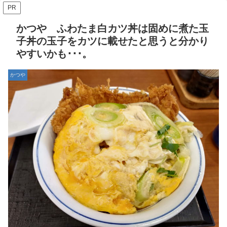
PR
かつや ふわたま白カツ丼は固めに煮た玉
子丼の玉子をカツに載せたと思うと分かり
やすいかも･･･。
かつや