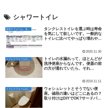
シャワートイレ
タンクレストイレを選ぶ時は寿命
住宅リフォーム、生活お役立ち情報
を気にして欲しいです。一般的な
トイレに比べてやっぱり壊れやす
い･･･。個人的にはお勧めしませ
んよ、タンクレストイレ
2020.11.30
トイレの水漏れって、ほとんどが
トイレリフォームのこと
洗浄便座からなんです。便器の前
の方が濡れていたら、それ
は･･･。
2019.11.11
ウォシュレットとそうでない便
トイレリフォームのこと
座。値段の違いはどこにあるの？
取り付けはDIYでOK?サードパー
ティ製で十分な理由。