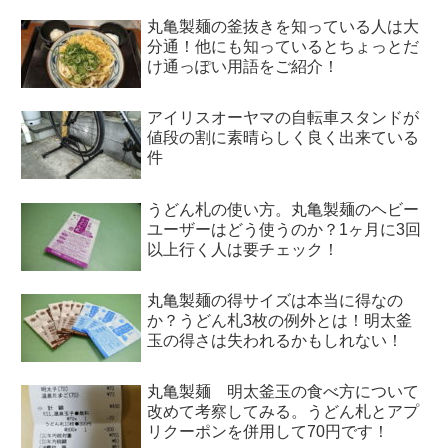
丸亀製麺の釜抜きを知っている人は大
分通！他にも知っているとちょっとだ
け通っぽい用語をご紹介！
アイリスオーヤマの自転車スタンドが
値段の割に素晴らしく良く出来ている
件
うどん札の使い方。丸亀製麺のヘビー
ユーザーはどう使うのか？1ヶ月に3回
以上行く人は要チェック！
丸亀製麺の得サイズは本当に得なの
か？うどん札3枚の例外とは！明太釜
玉の得さは失われるかもしれない！
丸亀製麺 明太釜玉の食べ方について
改めて考察してみる。うどん札とアプ
リクーポンを併用して70円です！