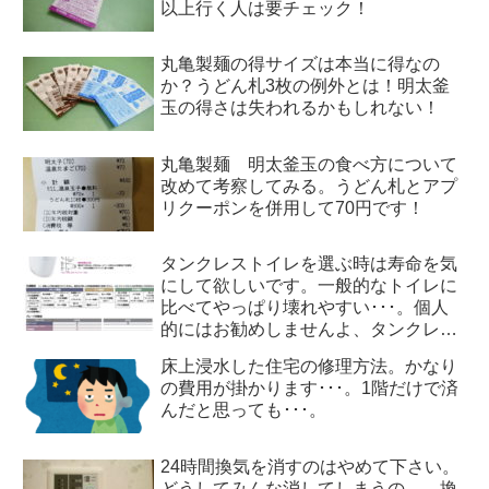
以上行く人は要チェック！
丸亀製麺の得サイズは本当に得なの
か？うどん札3枚の例外とは！明太釜
玉の得さは失われるかもしれない！
丸亀製麺 明太釜玉の食べ方について
改めて考察してみる。うどん札とアプ
リクーポンを併用して70円です！
タンクレストイレを選ぶ時は寿命を気
にして欲しいです。一般的なトイレに
比べてやっぱり壊れやすい･･･。個人
的にはお勧めしませんよ、タンクレス
トイレ
床上浸水した住宅の修理方法。かなり
の費用が掛かります･･･。1階だけで済
んだと思っても･･･。
24時間換気を消すのはやめて下さい。
どうしてみんな消してしまうの…。換