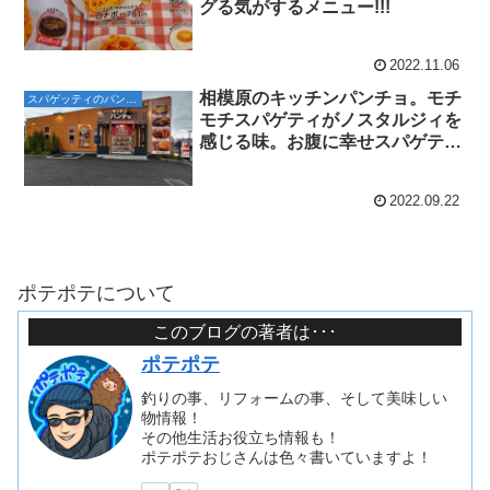
グる気がするメニュー!!!
2022.11.06
相模原のキッチンパンチョ。モチ
スパゲッティのパンチョ
モチスパゲティがノスタルジィを
感じる味。お腹に幸せスパゲテ
ィ！
2022.09.22
ポテポテについて
このブログの著者は･･･
ポテポテ
釣りの事、リフォームの事、そして美味しい
物情報！
その他生活お役立ち情報も！
ポテポテおじさんは色々書いていますよ！