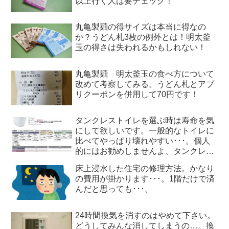
以上行く人は要チェック！
丸亀製麺の得サイズは本当に得なの
か？うどん札3枚の例外とは！明太釜
玉の得さは失われるかもしれない！
丸亀製麺 明太釜玉の食べ方について
改めて考察してみる。うどん札とアプ
リクーポンを併用して70円です！
タンクレストイレを選ぶ時は寿命を気
にして欲しいです。一般的なトイレに
比べてやっぱり壊れやすい･･･。個人
的にはお勧めしませんよ、タンクレス
トイレ
床上浸水した住宅の修理方法。かなり
の費用が掛かります･･･。1階だけで済
んだと思っても･･･。
24時間換気を消すのはやめて下さい。
どうしてみんな消してしまうの…。換