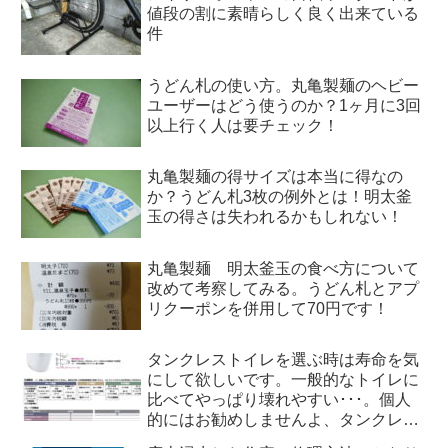
値段の割に素晴らしく良く出来ている
件
うどん札の使い方。丸亀製麺のヘビー
ユーザーはどう使うのか？1ヶ月に3回
以上行く人は要チェック！
丸亀製麺の得サイズは本当に得なの
か？うどん札3枚の例外とは！明太釜
玉の得さは失われるかもしれない！
丸亀製麺 明太釜玉の食べ方について
改めて考察してみる。うどん札とアプ
リクーポンを併用して70円です！
タンクレストイレを選ぶ時は寿命を気
にして欲しいです。一般的なトイレに
比べてやっぱり壊れやすい･･･。個人
的にはお勧めしませんよ、タンクレス
トイレ