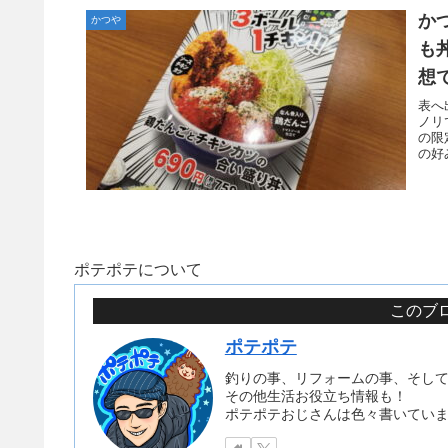
か
かつや
も
想
表へ
ノリ
の限
の好
ポテポテについて
このブロ
ポテポテ
釣りの事、リフォームの事、そし
その他生活お役立ち情報も！
ポテポテおじさんは色々書いてい