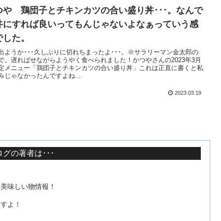
つや 鶏団子とチキンカツの合い盛り丼･･･。なんで
丼にすれば良いってもんじゃないよなぁっていう感
でした。
出ようか･･･久しぶりに切れちまったよ･･･。※サラリーマン金太郎の
で。遅ればせながらようやく食べられました！かつやさんの2023年3月
定メニュー「鶏団子とチキンカツの合い盛り丼」これは正直に書くと私
みじゃなかったんですよね...
2023.03.19
グの著者は･･･
て美味しい物情報！
ますよ！