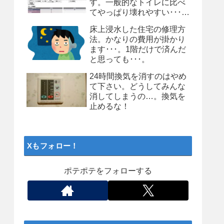
す。一般的なトイレに比べ
てやっぱり壊れやすい･･･。
個人的にはお勧めしません
床上浸水した住宅の修理方
よ、タンクレストイレ
法。かなりの費用が掛かり
ます･･･。1階だけで済んだ
と思っても･･･。
24時間換気を消すのはやめ
て下さい。どうしてみんな
消してしまうの…。換気を
止めるな！
Xもフォロー！
ポテポテをフォローする