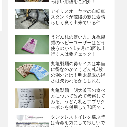
っぽい用語をご紹介！
アイリスオーヤマの自転車
スタンドが値段の割に素晴
らしく良く出来ている件
うどん札の使い方。丸亀製
麺のヘビーユーザーはどう
使うのか？1ヶ月に3回以上
行く人は要チェック！
丸亀製麺の得サイズは本当
に得なのか？うどん札3枚
の例外とは！明太釜玉の得
さは失われるかもしれな
い！
丸亀製麺 明太釜玉の食べ
方について改めて考察して
みる。うどん札とアプリク
ーポンを併用して70円で
す！
タンクレストイレを選ぶ時
は寿命を気にして欲しいで